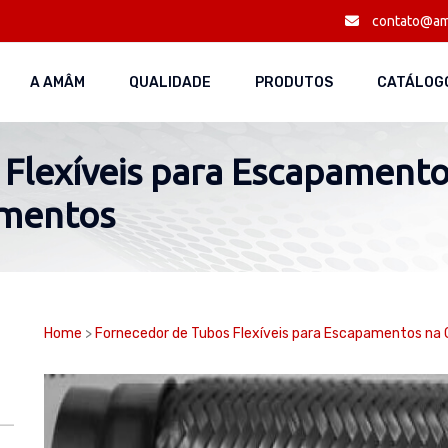
contato@am
A AMÂM
QUALIDADE
PRODUTOS
CATÁLOGO
Flexíveis para Escapamentos
amentos
Home
>
Fornecedor de Tubos Flexíveis para Escapamentos na 