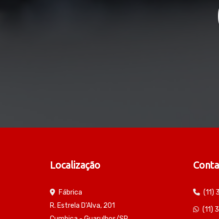
Localização
Conta
Fábrica
(11)
R. Estrela D'Alva, 201
(11)
Cumbica - Guarulhos/SP