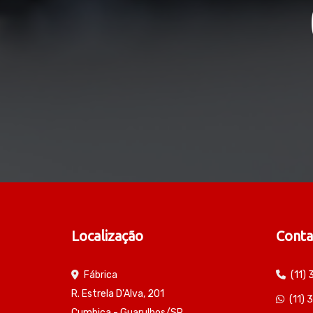
Localização
Conta
Fábrica
(11)
R. Estrela D'Alva, 201
(11)
Cumbica - Guarulhos/SP