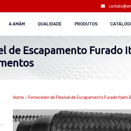
contato@am
A AMÂM
QUALIDADE
PRODUTOS
CATÁLOGO
el de Escapamento Furado It
amentos
Home
>
Fornecedor de Flexível de Escapamento Furado Itaim B