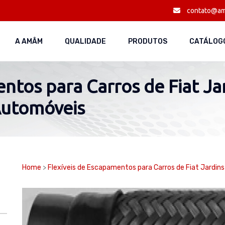
contato@am
A AMÂM
QUALIDADE
PRODUTOS
CATÁLOGO
ntos para Carros de Fiat Jar
Automóveis
Home
>
Flexíveis de Escapamentos para Carros de Fiat Jardin