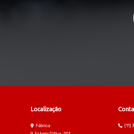
Localização
Conta
Fábrica
(11)
R. Estrela D'Alva, 201