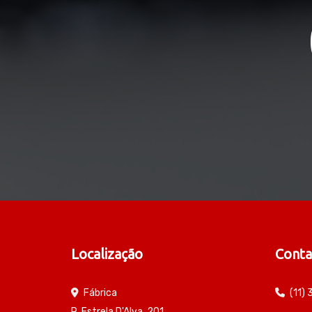
Localização
Conta
Fábrica
(11)
R. Estrela D'Alva, 201