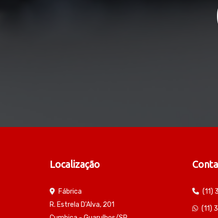
Localização
Conta
Fábrica
(11)
R. Estrela D'Alva, 201
(11)
Cumbica - Guarulhos/SP