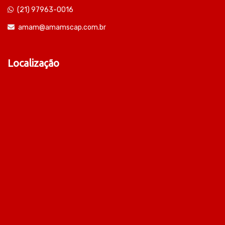
(21) 97963-0016
amam@amamscap.com.br
Localização