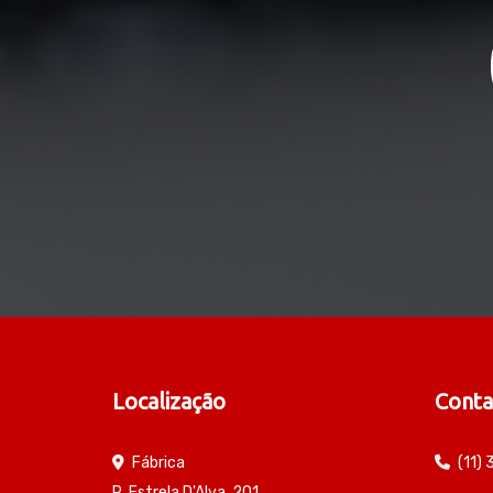
Localização
Conta
Fábrica
(11)
R. Estrela D'Alva, 201