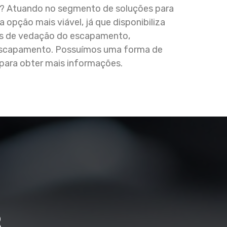
o? Atuando no segmento de soluções para
pção mais viável, já que disponibiliza
is de vedação do escapamento,
 escapamento. Possuímos uma forma de
 para obter mais informações.
8