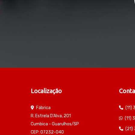
Localização
Conta
Fábrica
(11)
R. Estrela D'Alva, 201
(11)
Cumbica - Guarulhos/SP
(21)
CEP: 07232-040