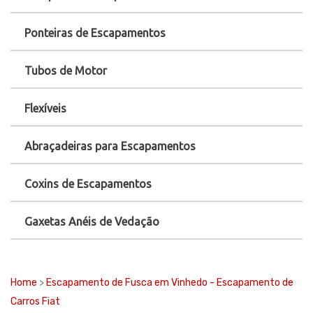
Ponteiras de Escapamentos
Tubos de Motor
Flexíveis
Abraçadeiras para Escapamentos
Coxins de Escapamentos
Gaxetas Anéis de Vedação
Home
>
Escapamento de Fusca em Vinhedo - Escapamento de
Carros Fiat