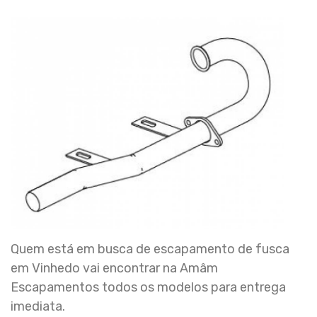
Quem está em busca de escapamento de fusca
em Vinhedo vai encontrar na Amâm
Escapamentos todos os modelos para entrega
imediata.