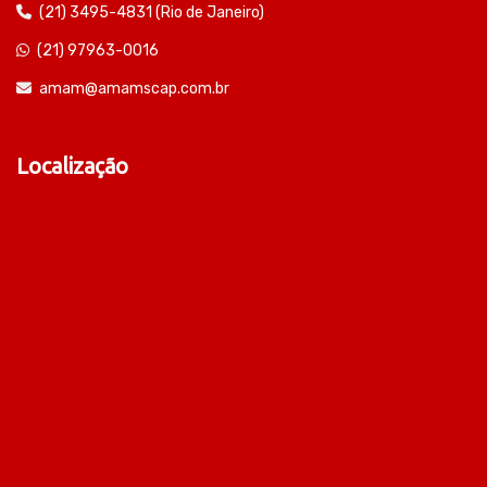
(21) 3495-4831 (Rio de Janeiro)
(21) 97963-0016
amam@amamscap.com.br
Localização