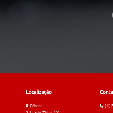
Localização
Conta
Fábrica
(11)
R. Estrela D'Alva, 201