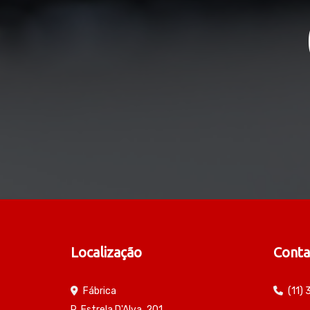
Localização
Conta
Fábrica
(11)
R. Estrela D'Alva, 201