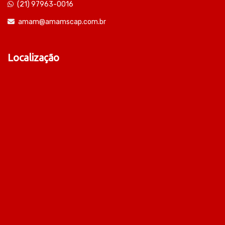
(21) 97963-0016
amam@amamscap.com.br
Localização