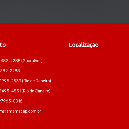
to
Localização
 3382-2288 (Guarulhos)
 3382-2288
 3995-2539 (Rio de Janeiro)
 3495-4831 (Rio de Janeiro)
 97963-0016
m@amamscap.com.br