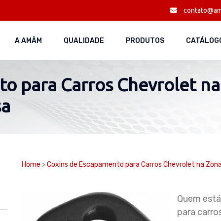
contato@am
A AMÂM
QUALIDADE
PRODUTOS
CATÁLOGO
o para Carros Chevrolet na
sa
Home
>
Coxins de Escapamento para Carros Chevrolet na Zon
Quem está
para carro