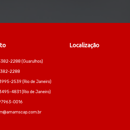
to
Localização
 3382-2288 (Guarulhos)
 3382-2288
 3995-2539 (Rio de Janeiro)
 3495-4831 (Rio de Janeiro)
 97963-0016
m@amamscap.com.br