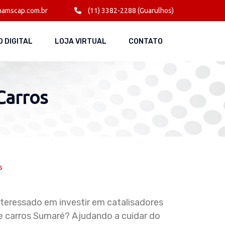
amscap.com.br
(11) 3382-2288 (Guarulhos)
 DIGITAL
LOJA VIRTUAL
CONTATO
Carros
s
nteressado em investir em catalisadores
e carros Sumaré? Ajudando a cuidar do