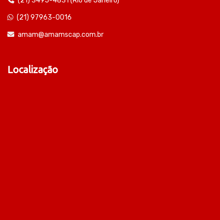
(21) 3495-4831 (Rio de Janeiro)
(21) 97963-0016
amam@amamscap.com.br
Localização