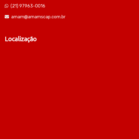
(21) 97963-0016
amam@amamscap.com.br
Localização