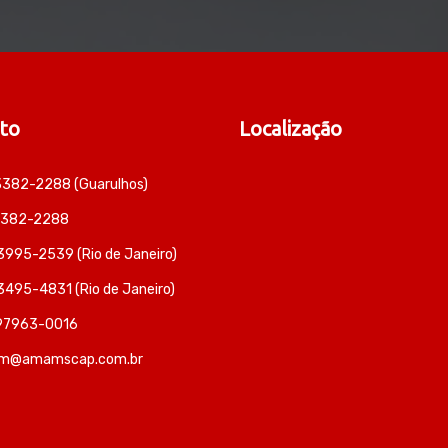
to
Localização
 3382-2288 (Guarulhos)
 3382-2288
 3995-2539 (Rio de Janeiro)
 3495-4831 (Rio de Janeiro)
 97963-0016
m@amamscap.com.br