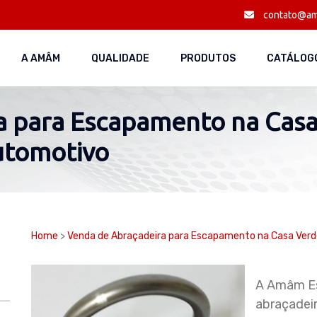
contato@am
A AMÂM
QUALIDADE
PRODUTOS
CATÁLOGO
 para Escapamento na Casa
utomotivo
Home
>
Venda de Abraçadeira para Escapamento na Casa Ver
A Amâm Es
abraçadei